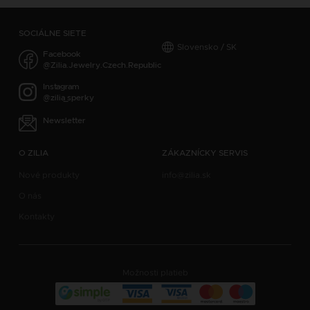
SOCIÁLNE SIETE
Slovensko / SK
Facebook
@Zilia.Jewelry.Czech.Republic
Instagram
@zilia_sperky
Newsletter
O ZILIA
ZÁKAZNÍCKY SERVIS
Nové produkty
info@zilia.sk
O nás
Kontakty
Možnosti platieb