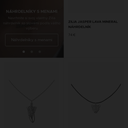
NÁHRDELNÍKY S MENAMI
NÁRAMKY SO ŠNÚRKOU
Navrhnite si svoj vlastný Zilia
Navrhnite si svoj vlastný Zilia
ZILIA JASPER LAVA MINERAL
náhrdelník so slovami podľa vášho
náramok, ktorý sa hodí k vášmu
NÁHRDELNÍK
výberu
štýlu.
74 €
Náhrdelníky s menami
Náramky so šnúrkou