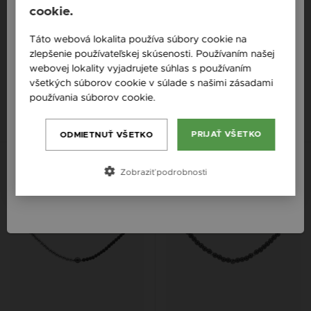
cookie.
England / EN
Táto webová lokalita používa súbory cookie na
zlepšenie používateľskej skúsenosti. Používaním našej
ZILIA TENNIS STRIEBORNÝ
ZILIA MEN NIAGARA
Česká republika / CZ
webovej lokality vyjadrujete súhlas s používaním
NÁHRDELNÍK
STRIEBORNÝ NÁHRDELNÍK
všetkých súborov cookie v súlade s našimi zásadami
Slovensko / SK
74 €
136 €
používania súborov cookie.
Slovenija / SI
Magyarország / HU
PRIJAŤ VŠETKO
ODMIETNUŤ VŠETKO
Österreich / AT
Nová kolekcia
Zobraziť podrobnosti
România / RO