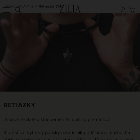
Produkty
Muži
Retiazky
(14)
RETIAZKY
Jedinečné zlaté a strieborné náhrdelníky pre mužov
Starostlivo vybraný pánsky náhrdelník podčiarkne mužnosť a
dodá sebavedomý štýl každému outfitu. ZILIA ručne vyrábané