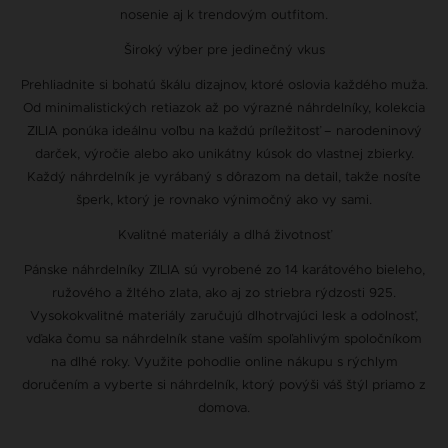
nosenie aj k trendovým outfitom.
Široký výber pre jedinečný vkus
Prehliadnite si bohatú škálu dizajnov, ktoré oslovia každého muža.
Od minimalistických retiazok až po výrazné náhrdelníky, kolekcia
ZILIA ponúka ideálnu voľbu na každú príležitosť – narodeninový
darček, výročie alebo ako unikátny kúsok do vlastnej zbierky.
Každý náhrdelník je vyrábaný s dôrazom na detail, takže nosíte
šperk, ktorý je rovnako výnimočný ako vy sami.
Kvalitné materiály a dlhá životnosť
Pánske náhrdelníky ZILIA sú vyrobené zo 14 karátového bieleho,
ružového a žltého zlata, ako aj zo striebra rýdzosti 925.
Vysokokvalitné materiály zaručujú dlhotrvajúci lesk a odolnosť,
vďaka čomu sa náhrdelník stane vaším spoľahlivým spoločníkom
na dlhé roky. Využite pohodlie online nákupu s rýchlym
doručením a vyberte si náhrdelník, ktorý povýši váš štýl priamo z
domova.