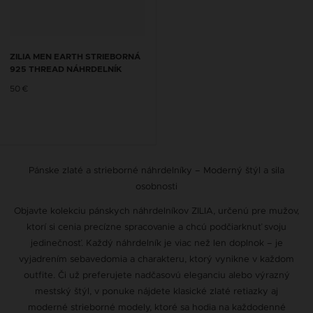
ZILIA MEN EARTH STRIEBORNÁ
925 THREAD NÁHRDELNÍK
50 €
Pánske zlaté a strieborné náhrdelníky – Moderný štýl a sila
osobnosti
Objavte kolekciu pánskych náhrdelníkov ZILIA, určenú pre mužov,
ktorí si cenia precízne spracovanie a chcú podčiarknuť svoju
jedinečnosť. Každý náhrdelník je viac než len doplnok – je
vyjadrením sebavedomia a charakteru, ktorý vynikne v každom
outfite. Či už preferujete nadčasovú eleganciu alebo výrazný
mestský štýl, v ponuke nájdete klasické zlaté retiazky aj
moderné strieborné modely, ktoré sa hodia na každodenné