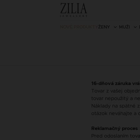
NOVÉ PRODUKTY
ŽENY
MUŽI
16-dňová záruka vrá
Tovar z vašej objed
tovar nepoužitý a n
Náklady na spätné z
otázok neváhajte a d
Reklamačný proces
Pred odoslaním tovar