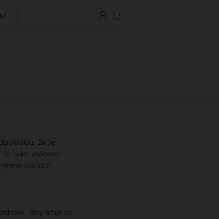
dať
dpokladu, že je
 je vám vrátená.
ípade ďalších
kontrole, aby sme sa