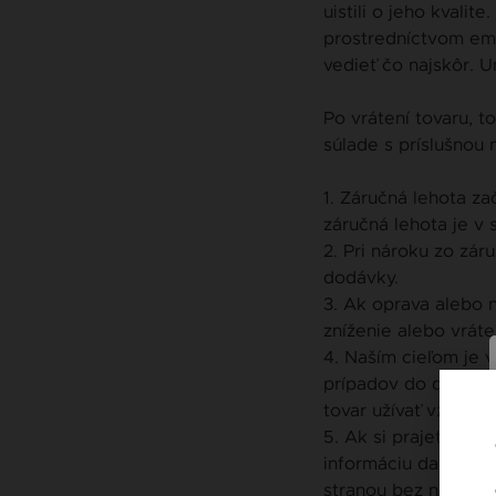
uistili o jeho kvali
prostredníctvom ema
vedieť čo najskôr. U
Po vrátení tovaru, 
súlade s príslušnou m
1. Záručná lehota z
záručná lehota je v
2. Pri nároku zo zár
dodávky.
3. Ak oprava alebo n
zníženie alebo vráte
4. Naším cieľom je v
prípadov do dvoch t
tovar užívať vzhľado
5. Ak si prajete upl
informáciu dali bez
stranou bez nášho p